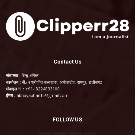
Contact Us
संचालक :
बिन्दु अजित
कार्यालय :
बी./4 श्रीजीत कलपतरू, अमील्हडीह, रायपुर, छत्तीसगढ़
मोबाइल नं. :
+91- 8224833100
ईमेल :
abhayabharthi@gmail.com
FOLLOW US