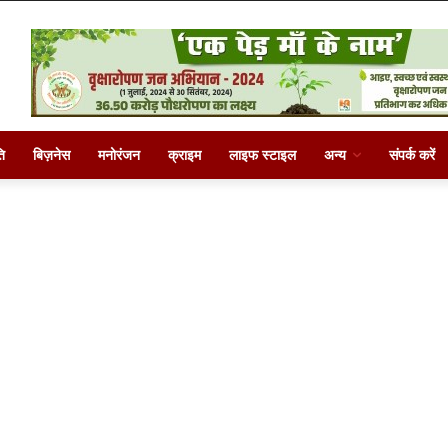
ि
बिज़नेस
मनोरंजन
क्राइम
लाइफ स्टाइल
अन्य
संपर्क करें