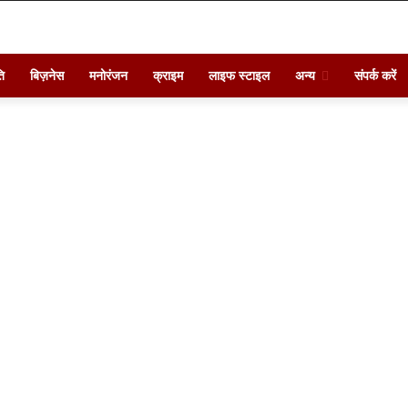
ि
बिज़नेस
मनोरंजन
क्राइम
लाइफ स्टाइल
अन्य
संपर्क करें