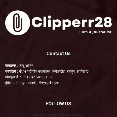
Contact Us
संचालक :
बिन्दु अजित
कार्यालय :
बी./4 श्रीजीत कलपतरू, अमील्हडीह, रायपुर, छत्तीसगढ़
मोबाइल नं. :
+91- 8224833100
ईमेल :
abhayabharthi@gmail.com
FOLLOW US