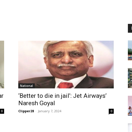
National
ar
‘Better to die in jail’: Jet Airways’
Naresh Goyal
Clipper28
-
January 7, 2024
0
0