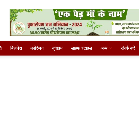
ि
बिज़नेस
मनोरंजन
क्राइम
लाइफ स्टाइल
अन्य
संपर्क करें