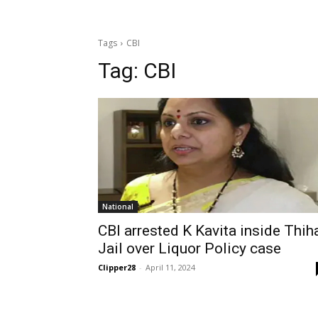
Tags
CBI
Tag:
CBI
National
CBI arrested K Kavita inside Thih
Jail over Liquor Policy case
Clipper28
-
April 11, 2024