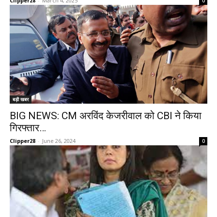
Clipper28
-
March 4, 2025
0
बड़ी खबर
BIG NEWS: CM अरविंद केजरीवाल को CBI ने किया
गिरफ्तार…
Clipper28
-
June 26, 2024
0