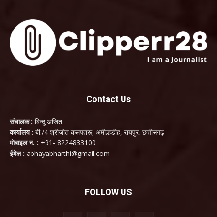
Contact Us
संचालक :
बिन्दु अजित
कार्यालय :
बी./4 श्रीजीत कलपतरू, अमील्हडीह, रायपुर, छत्तीसगढ़
मोबाइल नं. :
+91- 8224833100
ईमेल :
abhayabharthi@gmail.com
FOLLOW US