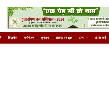
ि
बिज़नेस
मनोरंजन
क्राइम
लाइफ स्टाइल
अन्य
संपर्क करें