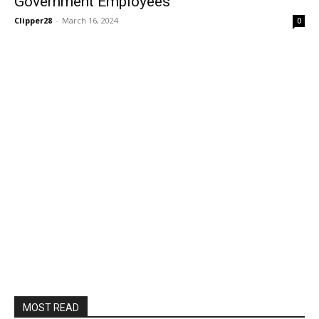
Government Employees
Clipper28
-
March 16, 2024
0
MOST READ