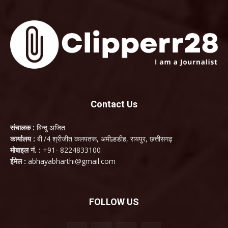
Contact Us
संचालक :
बिन्दु अजित
कार्यालय :
बी./4 श्रीजीत कलपतरू, अमील्हडीह, रायपुर, छत्तीसगढ़
मोबाइल नं. :
+91- 8224833100
ईमेल :
abhayabharthi@gmail.com
FOLLOW US