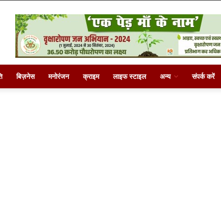
ि
बिज़नेस
मनोरंजन
क्राइम
लाइफ स्टाइल
अन्य
संपर्क करें