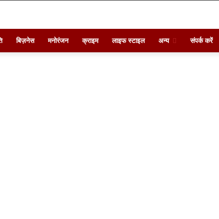
ि
बिज़नेस
मनोरंजन
क्राइम
लाइफ स्टाइल
अन्य
संपर्क करें