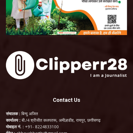
Contact Us
संचालक :
बिन्दु अजित
कार्यालय :
बी./4 श्रीजीत कलपतरू, अमील्हडीह, रायपुर, छत्तीसगढ़
मोबाइल नं. :
+91- 8224833100