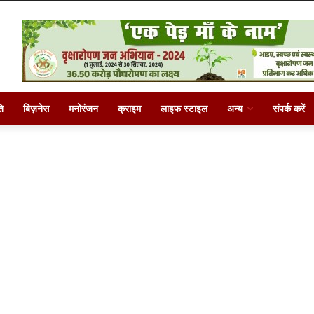
ि
बिज़नेस
मनोरंजन
क्राइम
लाइफ स्टाइल
अन्य
संपर्क करें