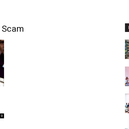
cy Scam
0