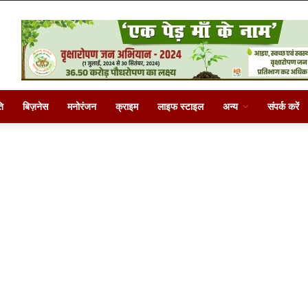
ि
बिज़नेस
मनोरंजन
क्राइम
लाइफ स्टाइल
अन्य
संपर्क करें