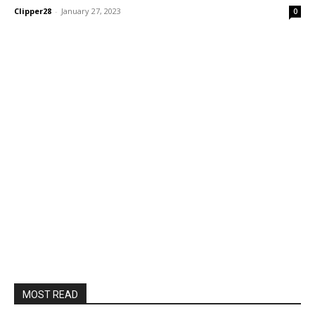
Clipper28
-
January 27, 2023
0
MOST READ