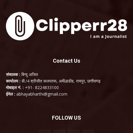
Contact Us
संचालक :
बिन्दु अजित
कार्यालय :
बी./4 श्रीजीत कलपतरू, अमील्हडीह, रायपुर, छत्तीसगढ़
मोबाइल नं. :
+91- 8224833100
ईमेल :
abhayabharthi@gmail.com
FOLLOW US