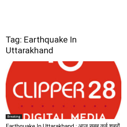
Tag:
Earthquake In
Uttarakhand
Breaking
Earthquake In Uttarakhand : आज सुबह कई शहरों