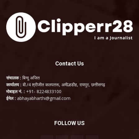
Contact Us
संचालक :
बिन्दु अजित
कार्यालय :
बी./4 श्रीजीत कलपतरू, अमील्हडीह, रायपुर, छत्तीसगढ़
मोबाइल नं. :
+91- 8224833100
ईमेल :
abhayabharthi@gmail.com
FOLLOW US