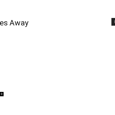
ses Away
0