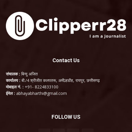
Contact Us
संचालक :
बिन्दु अजित
कार्यालय :
बी./4 श्रीजीत कलपतरू, अमील्हडीह, रायपुर, छत्तीसगढ़
मोबाइल नं. :
+91- 8224833100
ईमेल :
abhayabharthi@gmail.com
FOLLOW US