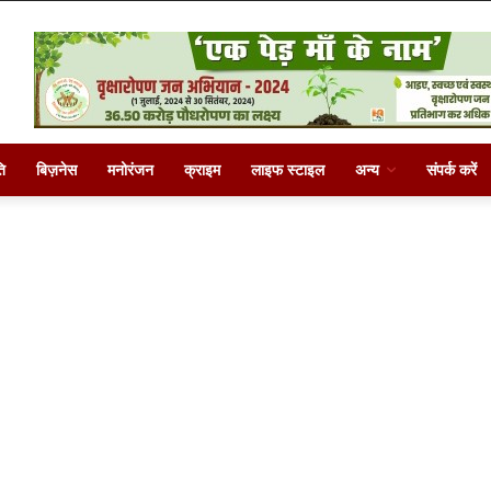
ि
बिज़नेस
मनोरंजन
क्राइम
लाइफ स्टाइल
अन्य
संपर्क करें