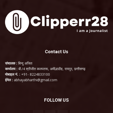
Contact Us
संचालक :
बिन्दु अजित
कार्यालय :
बी./4 श्रीजीत कलपतरू, अमील्हडीह, रायपुर, छत्तीसगढ़
मोबाइल नं. :
+91- 8224833100
ईमेल :
abhayabharthi@gmail.com
FOLLOW US