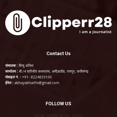
Contact Us
संचालक :
बिन्दु अजित
कार्यालय :
बी./4 श्रीजीत कलपतरू, अमील्हडीह, रायपुर, छत्तीसगढ़
मोबाइल नं. :
+91- 8224833100
ईमेल :
abhayabharthi@gmail.com
FOLLOW US