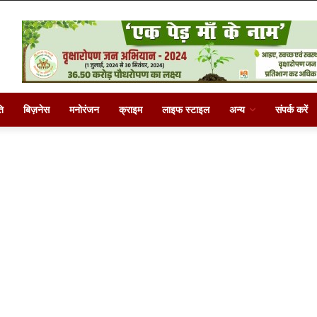
ि
बिज़नेस
मनोरंजन
क्राइम
लाइफ स्टाइल
अन्य
संपर्क करें