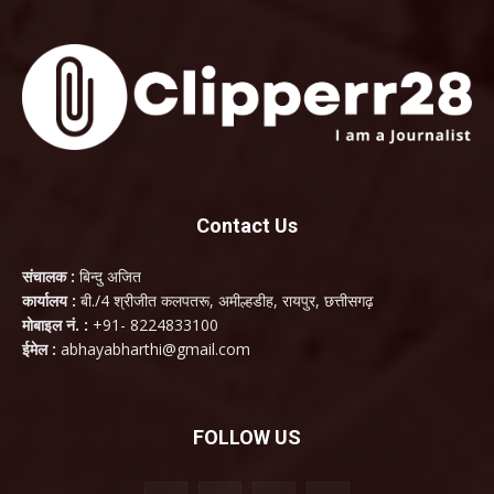
Contact Us
संचालक :
बिन्दु अजित
कार्यालय :
बी./4 श्रीजीत कलपतरू, अमील्हडीह, रायपुर, छत्तीसगढ़
मोबाइल नं. :
+91- 8224833100
ईमेल :
abhayabharthi@gmail.com
FOLLOW US