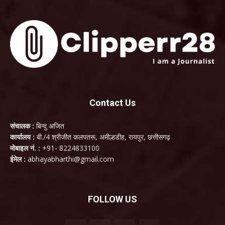
Contact Us
संचालक :
बिन्दु अजित
कार्यालय :
बी./4 श्रीजीत कलपतरू, अमील्हडीह, रायपुर, छत्तीसगढ़
मोबाइल नं. :
+91- 8224833100
ईमेल :
abhayabharthi@gmail.com
FOLLOW US