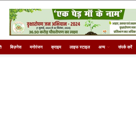
ि
बिज़नेस
मनोरंजन
क्राइम
लाइफ स्टाइल
अन्य
संपर्क करें