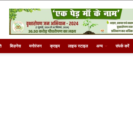
ि
बिज़नेस
मनोरंजन
क्राइम
लाइफ स्टाइल
अन्य
संपर्क करें