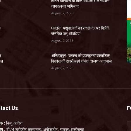
ण
मिशन वात्सल्य के तहत व्यापक बाल संरक्षण
जागरूकता अभियान
August 7, 2026
ी
धमतरी : पशुपालकों को सस्ती दर पर मिलेंगी
जेनेरिक पशु औषधियां
August 7, 2026
क
अम्बिकापुर : समाज की एकजुटता सामाजिक
ाल
विकास की सबसे बड़ी शक्ति: राजेश अग्रवाल
August 7, 2026
tact Us
F
लक :
बिन्दु अजित
ालय :
बी./4 श्रीजीत कलपतरू, अमील्हडीह, रायपुर, छत्तीसगढ़