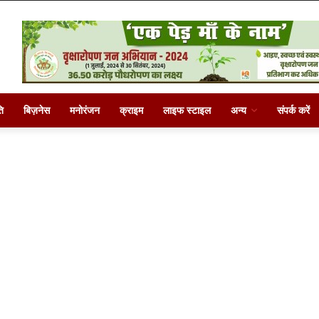
ि
बिज़नेस
मनोरंजन
क्राइम
लाइफ स्टाइल
अन्य
संपर्क करें