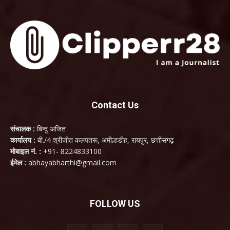
Contact Us
संचालक :
बिन्दु अजित
कार्यालय :
बी./4 श्रीजीत कलपतरू, अमील्हडीह, रायपुर, छत्तीसगढ़
मोबाइल नं. :
+91- 8224833100
ईमेल :
abhayabharthi@gmail.com
FOLLOW US