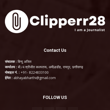
Contact Us
संचालक :
बिन्दु अजित
कार्यालय :
बी./4 श्रीजीत कलपतरू, अमील्हडीह, रायपुर, छत्तीसगढ़
मोबाइल नं. :
+91- 8224833100
ईमेल :
abhayabharthi@gmail.com
FOLLOW US