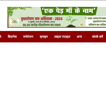
ि
बिज़नेस
मनोरंजन
क्राइम
लाइफ स्टाइल
अन्य
संपर्क करें