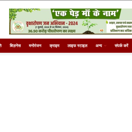
ि
बिज़नेस
मनोरंजन
क्राइम
लाइफ स्टाइल
अन्य
संपर्क करें