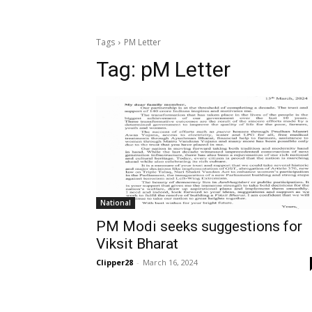
Tags
PM Letter
Tag:
pM Letter
National
PM Modi seeks suggestions for
Viksit Bharat
Clipper28
-
March 16, 2024