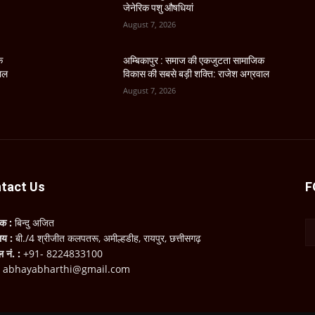
जेनेरिक पशु औषधियां
August 7, 2026
क
अम्बिकापुर : समाज की एकजुटता सामाजिक
वाल
विकास की सबसे बड़ी शक्ति: राजेश अग्रवाल
August 7, 2026
tact Us
F
लक :
बिन्दु अजित
ालय :
बी./4 श्रीजीत कलपतरू, अमील्हडीह, रायपुर, छत्तीसगढ़
ल नं. :
+91- 8224833100
:
abhayabharthi@gmail.com