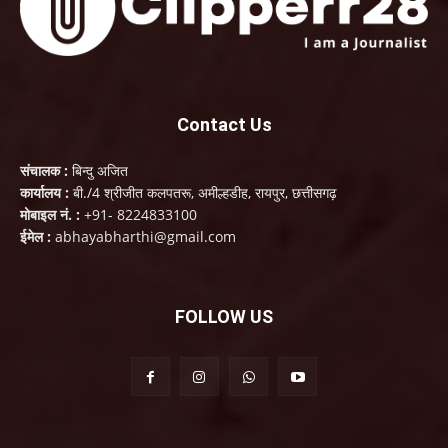
Contact Us
संचालक :
बिन्दु अजित
कार्यालय :
बी./4 श्रीजीत कलपतरू, अमील्हडीह, रायपुर, छत्तीसगढ़
मोबाइल नं. :
+91- 8224833100
ईमेल :
abhayabharthi@gmail.com
FOLLOW US