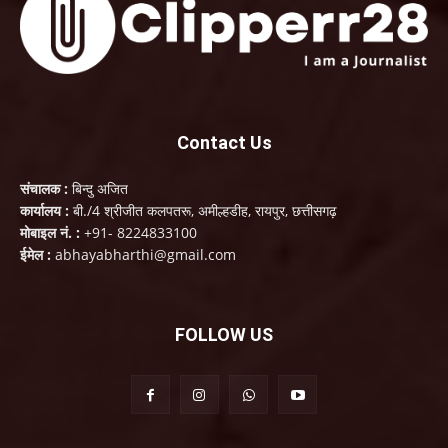
Contact Us
संचालक :
बिन्दु अजित
कार्यालय :
बी./4 श्रीजीत कलपतरू, अमील्हडीह, रायपुर, छत्तीसगढ़
मोबाइल नं. :
+91- 8224833100
ईमेल :
abhayabharthi@gmail.com
FOLLOW US