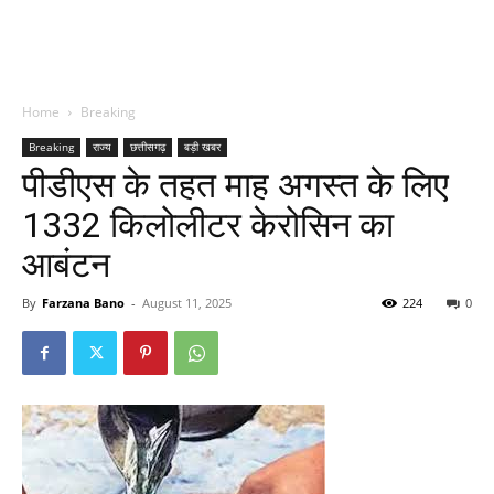
Home
Breaking
Breaking
राज्य
छत्तीसगढ़
बड़ी खबर
पीडीएस के तहत माह अगस्त के लिए
1332 किलोलीटर केरोसिन का
आबंटन
By
Farzana Bano
-
August 11, 2025
224
0