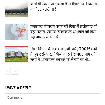
कभी भी खोला जा सकता है मिनीमाता बांगो जलाशय
का गेट, अलर्ट जारी
सर्वाइकल कैंसर से बचाव की दिशा में छत्तीसगढ़ की
बड़ी छलांग, एचपीवी टीकाकरण अभियान को मिल
रहा व्यापक जनसमर्थन
शिक्षा विभाग की तबादला सूची जारी, 700 शिक्षको
के हुए ट्रांसफर, विभिन्न कारणों से 400 नाम रुके…
चरण में ऑनलाइन तबादले की तैयारी पर भी...
LEAVE A REPLY