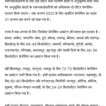
राशनकार्डधारियों के लिए एक लीटर तथा ग्रामीण क्षेत्रों में अनुसूचित क्षेत्र तथा
गैर अनुसूचित क्षेत्रों के राशनकार्डधारियों को अधिकतम दो लीटर केरोसिन
प्रदान किया जाएगा। माह अगस्त 2025 के लिए आबंटित केरोसिन का उठाव
31 अगस्त तक करने को कहा गया है।
राज्य में माह अगस्त के लिए जिलेवार केरोसिन आबंटन की मात्रा इस प्रकार है –
बस्तर, कांकेर, जांजगीर-चांपा, दुर्ग, कोरबा, रायगढ़, बेमेतरा, कवर्धा और सारंगढ़-
बिलाईगढ़ के लिए 48-48 किलोलीटर, धमतरी, कोण्डागांव, मुंगेली, बालोद,
राजनांदगांव, गरियाबंद, बलरामपुर, सूरजपुर और सक्ती जिले के लिए 36-36
किलोलीटर केरोसिन का आबंटन किया गया है।
वहीं बिलासपुर, रायपुर, सरगुजा, जशपुर के लिए 72-72 किलोलीटर केरोसिन
का आबंटन जारी किया गया है। इसी प्रकार बलौदाबाजार-भाटापारा, महासमुंद, के
लिए 60-60 किलोलीटर और मनेन्द्रगढ़-चिरमिरी-भरतपुर, कोरिया, कोरिया,
सुकमा, गौरेला-पेण्ड्रा-मरवाही, के लिए 24-24 किलोलीटर केरोसिन का
आबंटन किया गया है।
इसी प्रकार बीजापुर, नारायणपुर, खैरागढ़-छुईखदान-गंडई और मोहला-मानपुर-