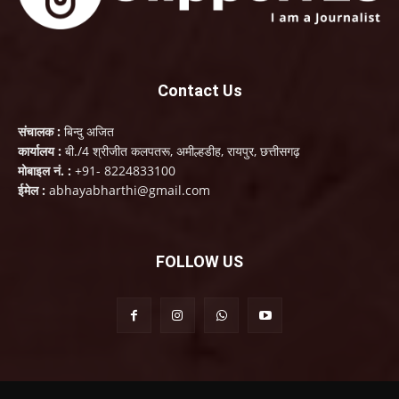
Contact Us
संचालक :
बिन्दु अजित
कार्यालय :
बी./4 श्रीजीत कलपतरू, अमील्हडीह, रायपुर, छत्तीसगढ़
मोबाइल नं. :
+91- 8224833100
ईमेल :
abhayabharthi@gmail.com
FOLLOW US