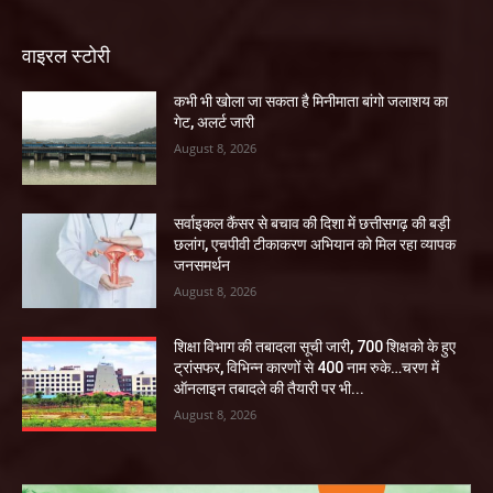
वाइरल स्टोरी
कभी भी खोला जा सकता है मिनीमाता बांगो जलाशय का
गेट, अलर्ट जारी
August 8, 2026
सर्वाइकल कैंसर से बचाव की दिशा में छत्तीसगढ़ की बड़ी
छलांग, एचपीवी टीकाकरण अभियान को मिल रहा व्यापक
जनसमर्थन
August 8, 2026
शिक्षा विभाग की तबादला सूची जारी, 700 शिक्षको के हुए
ट्रांसफर, विभिन्न कारणों से 400 नाम रुके…चरण में
ऑनलाइन तबादले की तैयारी पर भी...
August 8, 2026