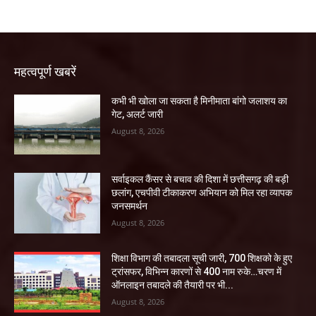
महत्वपूर्ण खबरें
कभी भी खोला जा सकता है मिनीमाता बांगो जलाशय का
गेट, अलर्ट जारी
August 8, 2026
सर्वाइकल कैंसर से बचाव की दिशा में छत्तीसगढ़ की बड़ी
छलांग, एचपीवी टीकाकरण अभियान को मिल रहा व्यापक
जनसमर्थन
August 8, 2026
शिक्षा विभाग की तबादला सूची जारी, 700 शिक्षको के हुए
ट्रांसफर, विभिन्न कारणों से 400 नाम रुके…चरण में
ऑनलाइन तबादले की तैयारी पर भी...
August 8, 2026