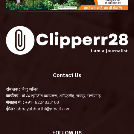
Contact Us
संचालक :
बिन्दु अजित
कार्यालय :
बी./4 श्रीजीत कलपतरू, अमील्हडीह, रायपुर, छत्तीसगढ़
मोबाइल नं. :
+91- 8224833100
ईमेल :
abhayabharthi@gmail.com
FOLLOW US