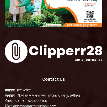
Contact Us
संचालक :
बिन्दु अजित
कार्यालय :
बी./4 श्रीजीत कलपतरू, अमील्हडीह, रायपुर, छत्तीसगढ़
मोबाइल नं. :
+91- 8224833100
ईमेल :
abhayabharthi@gmail.com