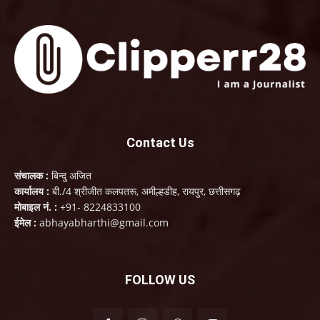
Contact Us
संचालक :
बिन्दु अजित
कार्यालय :
बी./4 श्रीजीत कलपतरू, अमील्हडीह, रायपुर, छत्तीसगढ़
मोबाइल नं. :
+91- 8224833100
ईमेल :
abhayabharthi@gmail.com
FOLLOW US