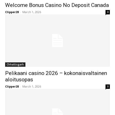
Welcome Bonus Casino No Deposit Canada
Clipper28
-
March 1, 2026
0
Chhattisgarh
Pelikaani casino 2026 – kokonaisvaltainen
aloitusopas
Clipper28
-
March 1, 2026
0