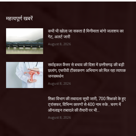
महत्वपूर्ण खबरें
कभी भी खोला जा सकता है मिनीमाता बांगो जलाशय का
गेट, अलर्ट जारी
August 8, 2026
सर्वाइकल कैंसर से बचाव की दिशा में छत्तीसगढ़ की बड़ी
छलांग, एचपीवी टीकाकरण अभियान को मिल रहा व्यापक
जनसमर्थन
August 8, 2026
शिक्षा विभाग की तबादला सूची जारी, 700 शिक्षको के हुए
ट्रांसफर, विभिन्न कारणों से 400 नाम रुके…चरण में
ऑनलाइन तबादले की तैयारी पर भी...
August 8, 2026