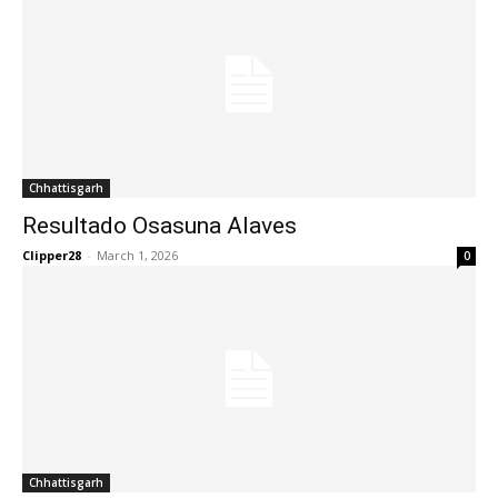
Chhattisgarh
Resultado Osasuna Alaves
Clipper28
-
March 1, 2026
0
Chhattisgarh