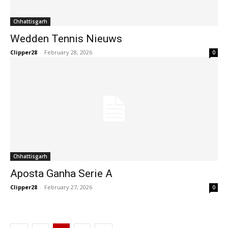
Chhattisgarh
Wedden Tennis Nieuws
Clipper28
-
February 28, 2026
0
Chhattisgarh
Aposta Ganha Serie A
Clipper28
-
February 27, 2026
0