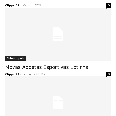
Clipper28
-
March 1, 2026
0
Chhattisgarh
Novas Apostas Esportivas Lotinha
Clipper28
-
February 28, 2026
0