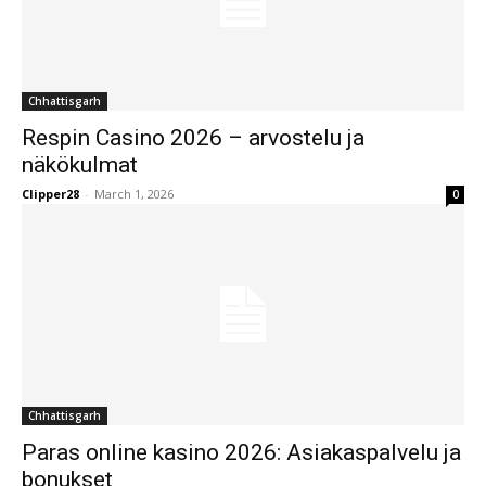
Chhattisgarh
Respin Casino 2026 – arvostelu ja
näkökulmat
Clipper28
-
March 1, 2026
0
Chhattisgarh
Paras online kasino 2026: Asiakaspalvelu ja
bonukset