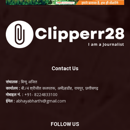
Contact Us
संचालक :
बिन्दु अजित
कार्यालय :
बी./4 श्रीजीत कलपतरू, अमील्हडीह, रायपुर, छत्तीसगढ़
मोबाइल नं. :
+91- 8224833100
ईमेल :
abhayabharthi@gmail.com
FOLLOW US