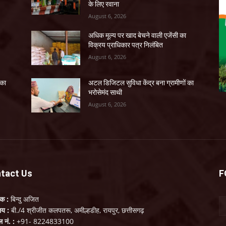
के लिए रवाना
August 6, 2026
अधिक मूल्य पर खाद बेचने वाली एजेंसी का
विक्रय प्राधिकार पत्र निलंबित
August 6, 2026
 का
अटल डिजिटल सुविधा केंद्र बना ग्रामीणों का
भरोसेमंद साथी
August 6, 2026
tact Us
F
लक :
बिन्दु अजित
ालय :
बी./4 श्रीजीत कलपतरू, अमील्हडीह, रायपुर, छत्तीसगढ़
ल नं. :
+91- 8224833100