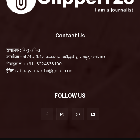
Contact Us
संचालक :
बिन्दु अजित
कार्यालय :
बी./4 श्रीजीत कलपतरू, अमील्हडीह, रायपुर, छत्तीसगढ़
मोबाइल नं. :
+91- 8224833100
ईमेल :
abhayabharthi@gmail.com
FOLLOW US