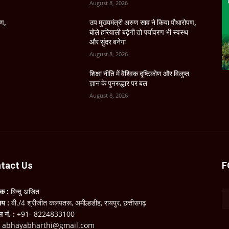
August 8, 2026
पण,
उप मुख्यमंत्री अरुण साव ने किया पौधारोपण,
बोले हरियाली बढ़ेगी तो पर्यावरण भी स्वस्थ
और सुंदर बनेगा
August 8, 2026
शिक्षा नीति में वैश्विक दृष्टिकोण और विलुप्त
ज्ञान के पुनरुद्धार पर बल
August 8, 2026
tact Us
F
लक :
बिन्दु अजित
ालय :
बी./4 श्रीजीत कलपतरू, अमील्हडीह, रायपुर, छत्तीसगढ़
ल नं. :
+91- 8224833100
:
abhayabharthi@gmail.com