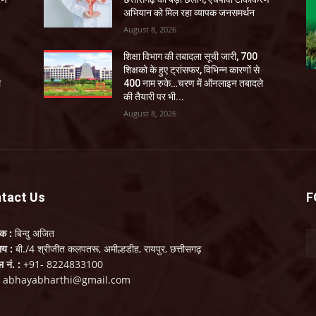
अभियान को मिल रहा व्यापक जनसमर्थन
August 8, 2026
शिक्षा विभाग की तबादला सूची जारी, 700
शिक्षको के हुए ट्रांसफर, विभिन्न कारणों से
े
400 नाम रुके…चरण में ऑनलाइन तबादले
की तैयारी पर भी...
August 8, 2026
tact Us
F
लक :
बिन्दु अजित
ालय :
बी./4 श्रीजीत कलपतरू, अमील्हडीह, रायपुर, छत्तीसगढ़
ल नं. :
+91- 8224833100
:
abhayabharthi@gmail.com