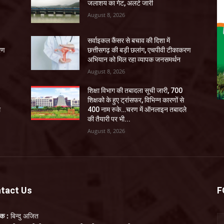
जलाशय का गेट, अलर्ट जारी
August 8, 2026
सर्वाइकल कैंसर से बचाव की दिशा में
रण
छत्तीसगढ़ की बड़ी छलांग, एचपीवी टीकाकरण
अभियान को मिल रहा व्यापक जनसमर्थन
August 8, 2026
शिक्षा विभाग की तबादला सूची जारी, 700
शिक्षको के हुए ट्रांसफर, विभिन्न कारणों से
े
400 नाम रुके…चरण में ऑनलाइन तबादले
की तैयारी पर भी...
August 8, 2026
tact Us
F
लक :
बिन्दु अजित