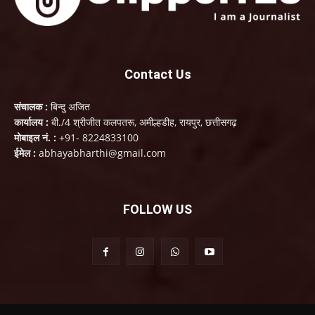
Contact Us
संचालक :
बिन्दु अजित
कार्यालय :
बी./4 श्रीजीत कलपतरू, अमील्हडीह, रायपुर, छत्तीसगढ़
मोबाइल नं. :
+91- 8224833100
ईमेल :
abhayabharthi@gmail.com
FOLLOW US