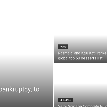
FOOD
Rasmalai and Kaju Katli ranke
global top 50 desserts list
bankruptcy, to
LIFESTYLE
Self-Care: The Complete Gui