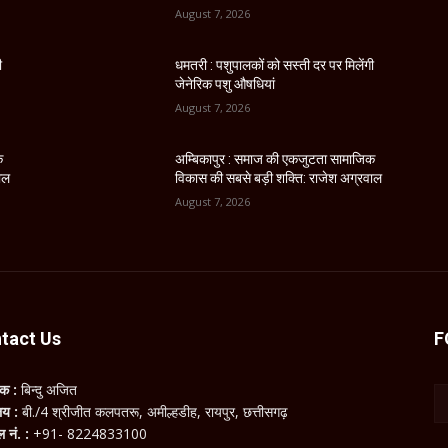
August 7, 2026
ी
धमतरी : पशुपालकों को सस्ती दर पर मिलेंगी
जेनेरिक पशु औषधियां
August 7, 2026
क
अम्बिकापुर : समाज की एकजुटता सामाजिक
ाल
विकास की सबसे बड़ी शक्ति: राजेश अग्रवाल
August 7, 2026
tact Us
F
लक :
बिन्दु अजित
ालय :
बी./4 श्रीजीत कलपतरू, अमील्हडीह, रायपुर, छत्तीसगढ़
ल नं. :
+91- 8224833100