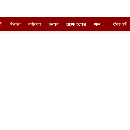
ि
बिज़नेस
मनोरंजन
क्राइम
लाइफ स्टाइल
अन्य
संपर्क करें